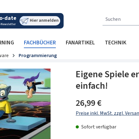
o-date
Hier anmelden
-Newsletter
RNING
FACHBÜCHER
FANARTIKEL
TECHNIK
ware
Programmierung
Eigene Spiele er
einfach!
Regulärer Preis:
26,99 €
Preise inkl. MwSt. zzgl. Vers
Sofort verfügbar