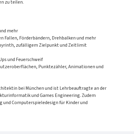
n zu teilen.
 und mehr
en Fallen, Förderbändern, Drehbalken und mehr
yrinth, zufälligem Zielpunkt und Zeitlimit
Ups und Feuerschweif
enutzeroberflächen, Punktezähler, Animationen und
rchitektin bei München und ist Lehrbeauftragte an der
tekturinformatik und Games Engineering. Zudem
ng und Computerspieledesign für Kinder und