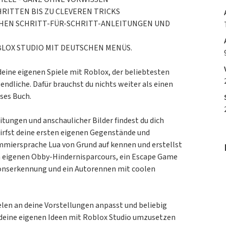
HRITTEN BIS ZU CLEVEREN TRICKS
CHEN SCHRITT-FÜR-SCHRITT-ANLEITUNGEN UND
BLOX STUDIO MIT DEUTSCHEN MENÜS.
deine eigenen Spiele mit Roblox, der beliebtesten
endliche. Dafür brauchst du nichts weiter als einen
ses Buch.
eitungen und anschaulicher Bilder findest du dich
wirfst deine ersten eigenen Gegenstände und
mmiersprache Lua von Grund auf kennen und erstellst
en eigenen Obby-Hindernisparcours, ein Escape Game
sionserkennung und ein Autorennen mit coolen
ielen an deine Vorstellungen anpasst und beliebig
, deine eigenen Ideen mit Roblox Studio umzusetzen