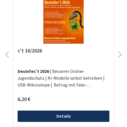
c't 16/2026
Desinfec’t 2026
| Besserer Online-
Jugendschutz | KI-Modelle selbst betreiben |
USB-Mikroskope | Betrug mit Fake-
Klimaanlagen u.v.m.
Regulärer Preis:
6,20 €
Details