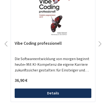
Vibe Coding professionell
Die Softwareentwicklung von morgen beginnt
heute• Mit KI-Kompetenz die eigene Karriere
zukunftssicher gestalten: für Einsteiger und
erfahrene Developer.• Für die gesamte
Regulärer Preis:
36,90 €
Softwareentwicklung von Prototyping und
Web-App-Entwicklung bis zu
Qualitätssicherung und Sicherheitsfragen•
Details
Inklusive Vibe-Coders-Toolkit mit
fortgeschrittenen Techniken und Best