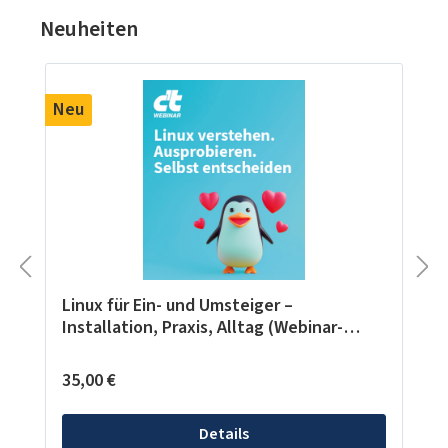
Neuheiten
Produktgalerie überspringen
Neu
Linux für Ein- und Umsteiger –
Installation, Praxis, Alltag (Webinar-
Aufzeichnung vom 19.05.26)
Regulärer Preis:
35,00 €
Details