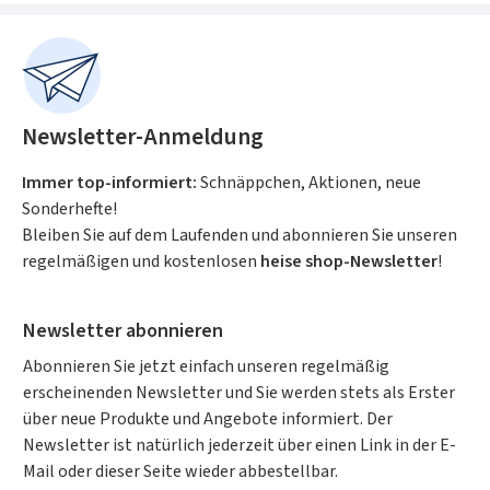
Practices KI verändert die
Softwareentwicklung: Programmierer
schreiben nicht mehr nur Code, sondern
arbeiten mit der KI, indem sie ihr Intentionen
und Ziele mitteilen – das ist Vibe Coding. Das
Newsletter-Anmeldung
Buch zeigt, wie KI-gestützte Tools wie GitHub
Copilot und OpenAI Codex die
Immer top-informiert:
Schnäppchen, Aktionen, neue
Softwareentwicklung nachhaltig verändern:
Sonderhefte!
von der Automatisierung von Routineaufgaben
Bleiben Sie auf dem Laufenden und abonnieren Sie unseren
bis zu KI-Input bei Architektur- und
regelmäßigen und kostenlosen
heise shop-Newsletter
!
Designentscheidungen. Dieser Leitfaden bietet
Entwicklern, technischen Leiterinnen und
Newsletter abonnieren
Unternehmen praktische Strategien, um KI
effektiv in ihre Arbeitsabläufe zu integrieren.
Abonnieren Sie jetzt einfach unseren regelmäßig
Sie erfahren, wie Sie KI-generierten Code
erscheinenden Newsletter und Sie werden stets als Erster
optimieren, Prompt Engineering souverän
über neue Produkte und Angebote informiert. Der
beherrschen und fortgeschrittene Techniken
Newsletter ist natürlich jederzeit über einen Link in der E-
wie Modelloptimierung und agentenbasierte
Mail oder dieser Seite wieder abbestellbar.