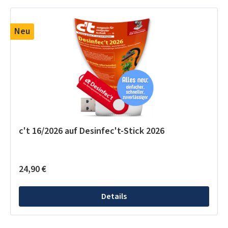
Produktgalerie überspringen
Neu
c't 16/2026 auf Desinfec't-Stick 2026
Regulärer Preis:
24,90 €
Details