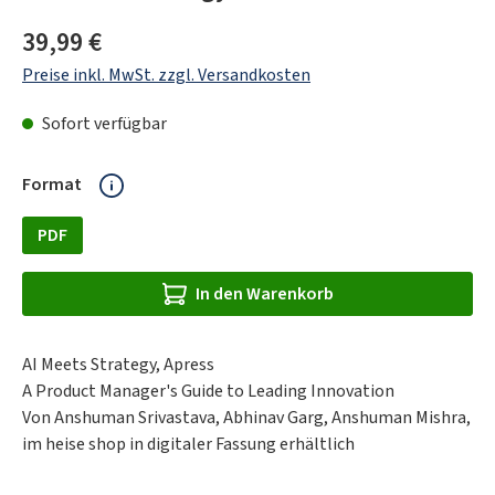
Regulärer Preis:
39,99 €
Preise inkl. MwSt. zzgl. Versandkosten
Sofort verfügbar
auswählen
Format
PDF
In den Warenkorb
AI Meets Strategy, Apress
A Product Manager's Guide to Leading Innovation
Von Anshuman Srivastava, Abhinav Garg, Anshuman Mishra,
im heise shop in digitaler Fassung erhältlich