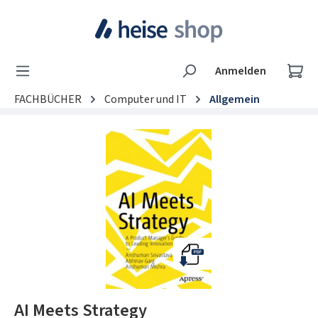
Zum Hauptinhalt springen
Wa
Anmelden
FACHBÜCHER
Computer und IT
Allgemein
Bildergalerie überspringen
AI Meets Strategy