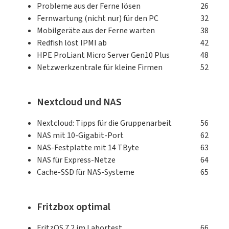
Probleme aus der Ferne lösen
26
Fernwartung (nicht nur) für den PC
32
Mobilgeräte aus der Ferne warten
38
Redfish löst IPMI ab
42
HPE ProLiant Micro Server Gen10 Plus
48
Netzwerkzentrale für kleine Firmen
52
Nextcloud und NAS
Nextcloud: Tipps für die Gruppenarbeit
56
NAS mit 10-Gigabit-Port
62
NAS-Festplatte mit 14 TByte
63
NAS für Express-Netze
64
Cache-SSD für NAS-Systeme
65
Fritzbox optimal
FritzOS 7.2 im Labortest
66