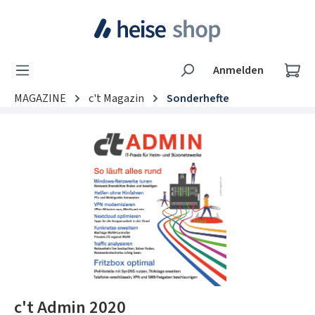
Zum Hauptinhalt springen
Wa
Anmelden
MAGAZINE
c't Magazin
Sonderhefte
Bildergalerie überspringen
c't Admin 2020