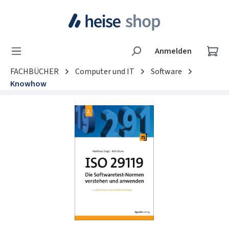
Zum Hauptinhalt springen
Wa
Anmelden
FACHBÜCHER
Computer und IT
Software
Knowhow
Bildergalerie überspringen