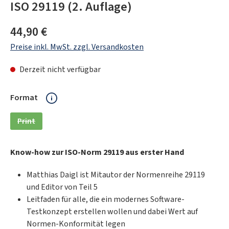
ISO 29119 (2. Auflage)
Regulärer Preis:
44,90 €
Preise inkl. MwSt. zzgl. Versandkosten
Derzeit nicht verfügbar
auswählen
Format
Print
(Diese Option ist zurzeit nicht verfügbar.)
Know-how zur ISO-Norm 29119 aus erster Hand
Matthias Daigl ist Mitautor der Normenreihe 29119
und Editor von Teil 5
Leitfaden für alle, die ein modernes Software-
Testkonzept erstellen wollen und dabei Wert auf
Normen-Konformität legen