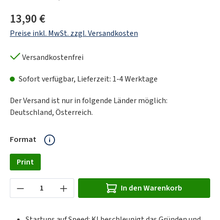
Regulärer Preis:
13,90 €
Preise inkl. MwSt. zzgl. Versandkosten
Versandkostenfrei
Sofort verfügbar, Lieferzeit: 1-4 Werktage
Der Versand ist nur in folgende Länder möglich:
Deutschland, Österreich.
auswählen
Format
Print
Produkt Anzahl: Gib den gewünschten Wert ein
In den Warenkorb
Startups auf Speed: KI beschleunigt das Gründen und