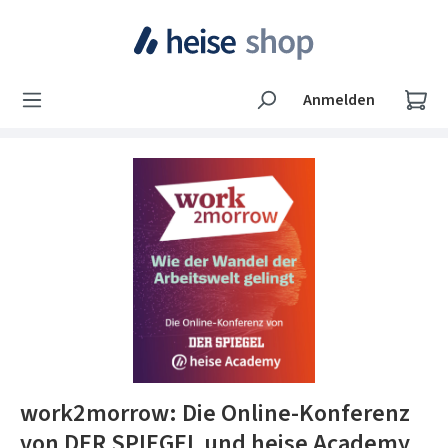
Zum Hauptinhalt springen
Wa
Anmelden
Bildergalerie überspringen
work2morrow: Die Online-Konferenz
von DER SPIEGEL und heise Academy