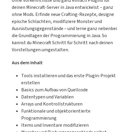
ohne Vorkenntnisse und ganz einfach Plugins für
Hartnäckigkeit und Kreativität. Aber vor
deinen Minecraft-Server in Java entwickelst – ganz
allem – und das gilt auch für Große – macht
ohne Mods. Erfinde neue Crafting-Rezepte, designe
es Spaß! Für Kinder, Jugendliche und alle,
epische Schlachten, modifiziere Monster und
die Lust haben, ab 8 Jahren. Die Minecraft-
Ausrüstungsgegenstände – und lerne ganz nebenbei
Erweiterung ist kostenlos, einfach zu
die Grundlagen der Programmierung in Java. So
installieren und für Windows, Linux sowie
kannst du Minecraft Schritt für Schritt nach deinen
macOS geeignet. Mit Kapiteln für Eltern
Vorstellungen umgestalten.
und Lehrkräfte.Inklusive dem neuen
ComputerCraft-Mod und wichtigen Lua-
Aus dem Inhalt
Grundlagen!Aus dem Inhalt:Installation
Tools installieren und das erste Plugin-Projekt
nach AnleitungDie Schritte der Schildkröte
erstellen
fernsteuernWenn – dann: Bedingungen
Basics zum Aufbau von Quellcode
einbauenEinmal, zweimal, hundert Mal ...
Datentypen und Variablen
mit wenigen Befehlen viel erreichenImmer
Arrays und Kontrollstrukturen
wieder, bis ... Schleifen
Funktionale und objektorientierte
programmierenInteraktion mit Redstone-
Programmierung
SchaltungenBaumfäller, Schürf-Roboter
Items und Inventare modifizieren
und andere nützliche Helfer