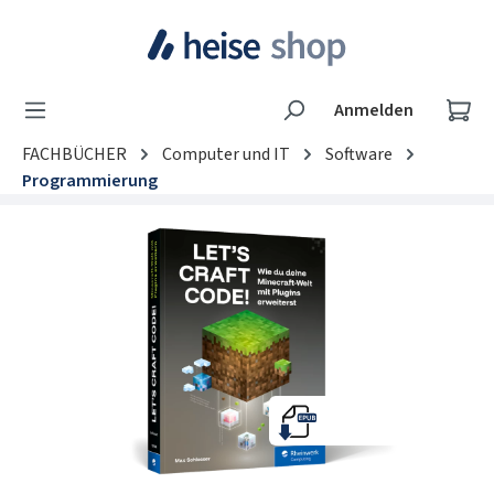
Zum Hauptinhalt springen
Wa
Anmelden
FACHBÜCHER
Computer und IT
Software
Programmierung
Bildergalerie überspringen