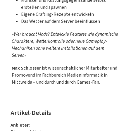
Monster und Rüstungsgegenstände selbst
programmierenProgramme speichern und
erstellen und spawnen
wieder ladenDer neue ComputerCraft-Mod:
Eigene Crafting-Rezepte entwickeln
Steuere die Schildkröten mit
Das Wetter auf dem Server beeinflussen
LuaWeiterführende Infos zur
ProgrammierungKapitel für Eltern und für
»Wer braucht Mods? Entwickle Features wie dynamische
Lehrkräfte
Charaktere, Wetterkontrolle oder neue Gameplay-
Mechaniken ohne weitere Installationen auf dem
Server.«
Max Schlosser
ist wissenschaftlicher Mitarbeiter und
Promovend im Fachbereich Medieninformatik in
Mittweida – und durch und durch Games-Fan.
Artikel-Details
Anbieter: