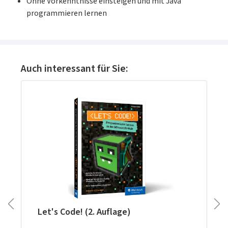
Ohne Vorkenntnisse einsteigen und mit Java
programmieren lernen
Produktgalerie überspringen
Auch interessant für Sie:
Let's Code! (2. Auflage)