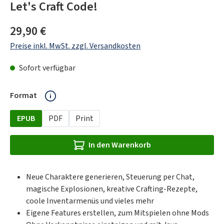
Let's Craft Code!
Regulärer Preis:
29,90 €
Preise inkl. MwSt. zzgl. Versandkosten
Sofort verfügbar
auswählen
Format
EPUB
PDF
Print
In den Warenkorb
Neue Charaktere generieren, Steuerung per Chat,
magische Explosionen, kreative Crafting-Rezepte,
coole Inventarmenüs und vieles mehr
Eigene Features erstellen, zum Mitspielen ohne Mods