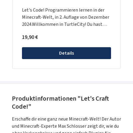
Let's Code! Programmieren lernen in der
Minecraft-Welt, in 2. Auflage von Dezember
2024.Willkommen in TurtleCity! Du hast
nicht nur ein Buch aufgeschlagen, du bist
Regulärer Preis:
19,90 €
auch in Minecraft unterwegs und lernst dort
Programmieren: Eine Robo-Schildkröte
folgt genau deinen Befehlen. Du lässt sie
Details
verrückte Sachen bauen, nach Schätzen
graben, und zusammen geht ihr so manche
Challenge an. So lernst du das ABC der
Programmierung von Schleifen über
Variablen bis zu Unterprogrammen fast wie
nebenbei. Lasse dich von den Aufgaben und
Produktinformationen "Let's Craft
Projekten überraschen! Sie haben in
Code!"
Workshops schon hunderte Kinder und
Jugendliche begeistert und sind
Erschaffe dir eine ganz neue Minecraft-Welt! Der Autor
entsprechend erprobt. Programmieren zu
und Minecraft-Experte Max Schlosser zeigt dir, wie du
lernen, fördert das logische Denken,