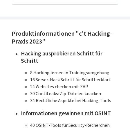
Absicherung des Active Directory bis zum
Einsatz von Kali Linux, von der Suche nach
Exploits bis zur Härtung von Webservern:
Hier werden Sie zum Security-Experten!Aus
Produktinformationen "c't Hacking-
dem Inhalt: Kali LinuxHacking-Tools
Praxis 2023"
(nmap, hydra, mimikatz, Metasploit,
OpenVas)Externe Sicherheitsüberprüfung &
Hacking ausprobieren Schritt für
Pen-Tests auf Client und ServerIT-Forensik:
Schritt
Spuren sichern und analysierenWLAN,
Bluetooth und Funk abhören, USB-Hacking-
8
Hacking lernen in Trainingsumgebung
DevicesBasisabsicherung: Linux und
16
Server-Hack Schritt für Schritt erklärt
Windows, Active Directory und
24
Websites checken mit ZAP
SambaCloud-Sicherheit: Microsoft 365, AWS,
30
ContiLeaks: Zip-Dateien knacken
NextCloudHacking und Security von
34
Rechtliche Aspekte bei Hacking-Tools
SmartphonesIntrusion Detection mit
SnortWeb-Anwendungen absichern und
Informationen gewinnen mit OSINT
angreifenExploits: Buffer Overflows,
Fuzzing, Heap Spraying und mehr; Inkl.
40
OSINT-Tools für Security-Recherchen