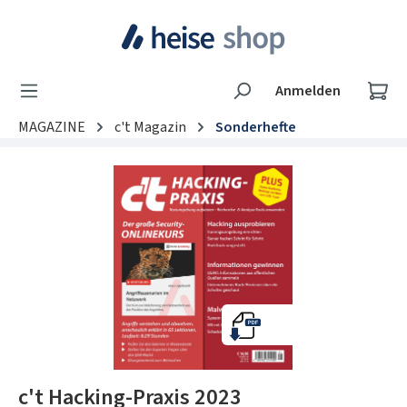
Zum Hauptinhalt springen
Wa
Anmelden
MAGAZINE
c't Magazin
Sonderhefte
Bildergalerie überspringen
c't Hacking-Praxis 2023