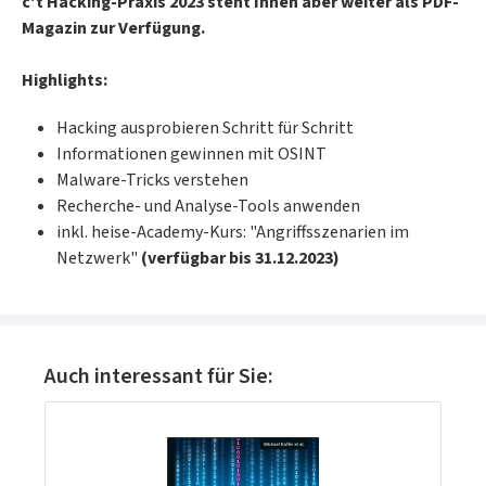
c't Hacking-Praxis 2023 steht Ihnen aber weiter als PDF-
Magazin zur Verfügung.
Highlights:
Hacking ausprobieren Schritt für Schritt
Informationen gewinnen mit OSINT
Malware-Tricks verstehen
Recherche- und Analyse-Tools anwenden
inkl. heise-Academy-Kurs: "Angriffsszenarien im
Netzwerk"
(verfügbar bis 31.12.2023)
Produktgalerie überspringen
Auch interessant für Sie: