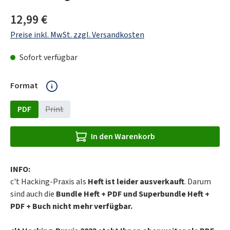
Regulärer Preis:
12,99 €
Preise inkl. MwSt. zzgl. Versandkosten
Sofort verfügbar
auswählen
Format
PDF
Print
(Diese Option ist zurzeit nicht verfügbar.)
In den Warenkorb
INFO:
c't Hacking-Praxis als
Heft ist leider ausverkauft
. Darum
sind auch die
Bundle Heft + PDF und Superbundle Heft +
PDF + Buch nicht mehr verfügbar.