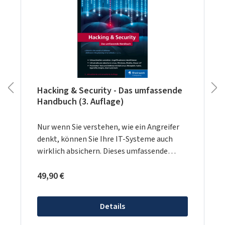
Hacking & Security - Das umfassende
Handbuch (3. Auflage)
Nur wenn Sie verstehen, wie ein Angreifer
denkt, können Sie Ihre IT-Systeme auch
wirklich absichern. Dieses umfassende
Handbuch ist der Schlüssel dazu. Die
Regulärer Preis:
Security-Profis rund um Bestseller-Autor
49,90 €
Michael Kofler vermitteln Ihnen das ganze
Know-how, um Ihre Infrastrukturen vor
Details
Angriffen zu schützen – Praxisbeispiele und
konkrete Szenarien inklusive. Von der