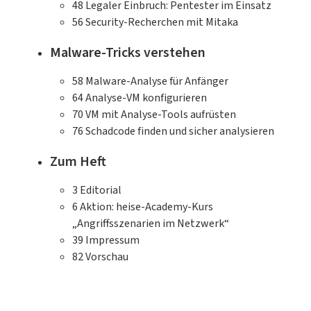
Spectre & MeltdownIoT-Security: Angriffe
48
Legaler Einbruch: Pentester im Einsatz
und sichere EntwicklungLeseprobe (PDF-
56
Security-Recherchen mit Mitaka
Link)
Malware-Tricks verstehen
58
Malware-Analyse für Anfänger
64
Analyse-VM konfigurieren
70
VM mit Analyse-Tools aufrüsten
76
Schadcode finden und sicher analysieren
Zum Heft
3
Editorial
6
Aktion: heise-Academy-Kurs
„Angriffsszenarien im Netzwerk“
39
Impressum
82
Vorschau