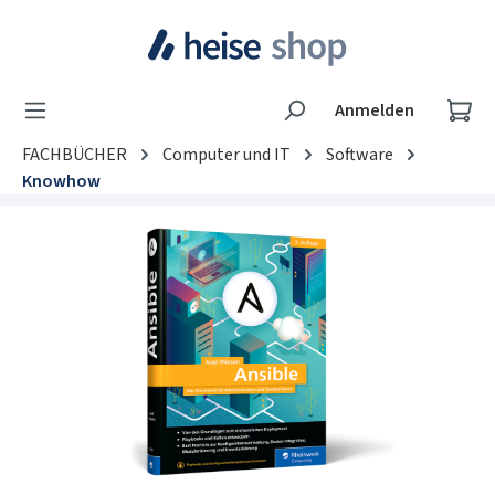
Zum Hauptinhalt springen
Wa
Anmelden
FACHBÜCHER
Computer und IT
Software
Knowhow
Bildergalerie überspringen