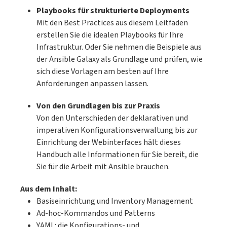
Playbooks für strukturierte Deployments
Programmiersprachen, Datenbanksysteme
Mit den Best Practices aus diesem Leitfaden
und Webserver gekonnt in Containern ein
erstellen Sie die idealen Playbooks für Ihre
und orchestrieren Sie Ihre Apps zu fertigen
Infrastruktur. Oder Sie nehmen die Beispiele aus
Setups. Hier finden Sie Anleitungen zu allen
der Ansible Galaxy als Grundlage und prüfen, wie
wichtigen Tools und erfahren, wie Sie
sich diese Vorlagen am besten auf Ihre
zeitgemäß gute Software entwickeln. Von
Anforderungen anpassen lassen.
Python bis Swift, von MariaDB bis Reddis,
von Apache bis Node.js.Aus dem InhaltHello
Von den Grundlagen bis zur Praxis
World! Docker einfach und gut
Von den Unterschieden der deklarativen und
einsetzenKonzepte und
imperativen Konfigurationsverwaltung bis zur
GrundlagenDocker-KommandosDocker
Einrichtung der Webinterfaces hält dieses
ComposeDocker DesktopPodman: Die
Handbuch alle Informationen für Sie bereit, die
Docker-AlternativeWerkzeugkasten: Server,
Sie für die Arbeit mit Ansible brauchen.
Datenbanken, Programmiersprachen, Web-
AppsProjektmigrationContainer-
Aus dem Inhalt:
Sicherheit, Docker ohne RootContinuous
Basiseinrichtung und Inventory Management
Integration und Delivery mit Gitlab, Multi-
Ad-hoc-Kommandos und Patterns
Arch-BuildsDocker in der Cloud &
YAML: die Konfigurations- und