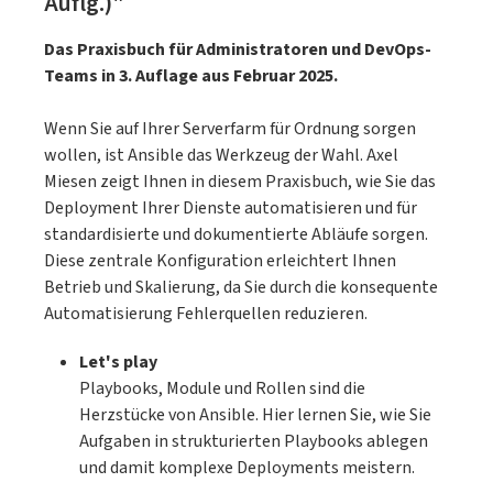
Auflg.)"
Tipps zur Projekt-Migration, Container-
Sicherheit, Docker ohne Root, Kubernetes,
Das Praxisbuch für Administratoren und DevOps-
Podman, dem Docker Desktop und
Teams in 3. Auflage aus Februar 2025.
mehr.Grundlagen, Werkzeuge, Praxis1.
Docker und Podmann erklärt: So setzen Sie
Wenn Sie auf Ihrer Serverfarm für Ordnung sorgen
Container produktiv einOhne Software-
wollen, ist Ansible das Werkzeug der Wahl. Axel
Container läuft nichts mehr in modernen
Miesen zeigt Ihnen in diesem Praxisbuch, wie Sie das
Entwicklungsumgebungen! Dieses Buch
Deployment Ihrer Dienste automatisieren und für
erklärt Ihnen die Konzepte und Ideen hinter
standardisierte und dokumentierte Abläufe sorgen.
Docker und zeigt Ihnen, wie Sie Container
Diese zentrale Konfiguration erleichtert Ihnen
sauber in Ihre Umgebung integrieren und
Betrieb und Skalierung, da Sie durch die konsequente
produktiv einsetzen.2. Continuous Delivery
Automatisierung Fehlerquellen reduzieren.
– aber richtig!Sie erfahren, wie sie eine
Continuous Delivery Pipeline aufbauen und
Let's play
nutzen. Beschleunigen Sie so
Playbooks, Module und Rollen sind die
Entwicklungsprozesse und sorgen Sie für
Herzstücke von Ansible. Hier lernen Sie, wie Sie
reibungslose Übergänge zwischen Test-
Aufgaben in strukturierten Playbooks ablegen
und Produktivumgebungen.3. Ihr
und damit komplexe Deployments meistern.
WerkzeugkastenSetzen Sie