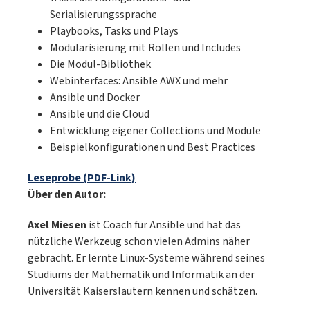
KubernetesPraxisbeispiele: LAMP-Stack im
Serialisierungssprache
Container, Grafana und mehrLeseprobe
Playbooks, Tasks und Plays
(PDF-Link)Über den AutorenBernd Öggl
Modularisierung mit Rollen und Includes
setzt als erfahrener Systemadministrator
Die Modul-Bibliothek
und Webentwickler Docker schon seit vielen
Webinterfaces: Ansible AWX und mehr
Jahren in Produktivumgebungen ein. Er
Ansible und Docker
kennt die potentiellen Probleme und geht
Ansible und die Cloud
in diesem Leitfaden gezielt auf die
Entwicklung eigener Collections und Module
einzelnen Lernschritte ein.Michael Kofler
Beispielkonfigurationen und Best Practices
ist der renommierteste Fachbuchautor im
deutschsprachigen Raum und behandelt
Leseprobe (PDF-Link)
von Linux über Swift bis zur IT-Security alle
Über den Autor:
wichtigen Fachthemen. Hier erklärt er
Ihnen verständlich und nachvollziehbar, wie
Axel Miesen
ist Coach für Ansible und hat das
Docker funktioniert.
nützliche Werkzeug schon vielen Admins näher
gebracht. Er lernte Linux-Systeme während seines
Studiums der Mathematik und Informatik an der
Universität Kaiserslautern kennen und schätzen.