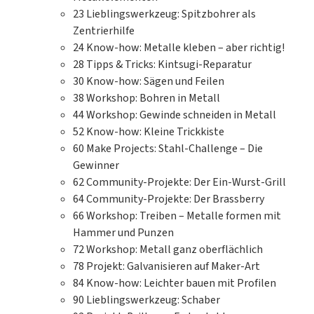
gestaltete Abbildungen sorgen dafür, dass
23
Lieblingswerkzeug: Spitzbohrer als
beim Zusammenbau nichts verwechselt
Zentrierhilfe
werden kann. So kann man die korrekten
24
Know-how: Metalle kleben – aber richtig!
Bauteile und Steckplätze ganz leicht
28
Tipps & Tricks: Kintsugi-Reparatur
erkennen.HinweiseZusätzlich benötigt: 3 x
30
Know-how: Sägen und Feilen
1,5-V-Mignon-Batterie (Typ AA)ACHTUNG!
38
Workshop: Bohren in Metall
Für Kinder unter 3 Jahren nicht geeignet –
44
Workshop: Gewinde schneiden in Metall
Erstickungsgefahr, da kleine Teile
52
Know-how: Kleine Trickkiste
verschluckt werden können.ACHTUNG!
60
Make Projects: Stahl-Challenge – Die
Ausschließlich für Kinder von mindestens 10
Gewinner
Jahren geeignet, da elektronische Bauteile
62
Community-Projekte: Der Ein-Wurst-Grill
zugänglich sind. Anweisungen für die Eltern
64
Community-Projekte: Der Brassberry
oder andere verantwortliche Personen sind
66
Workshop: Treiben – Metalle formen mit
beigefügt und müssen unbedingt beachtet
Hammer und Punzen
werden. Verpackung und Anleitung
72
Workshop: Metall ganz oberflächlich
aufbewahren, da sie wichtige
78
Projekt: Galvanisieren auf Maker-Art
Informationen enthalten!Haben Sie Fragen
84
Know-how: Leichter bauen mit Profilen
zum Produkt oder benötigen Hilfe zum
90
Lieblingswerkzeug: Schaber
Adventskalender? Im FRANZIS-Support-