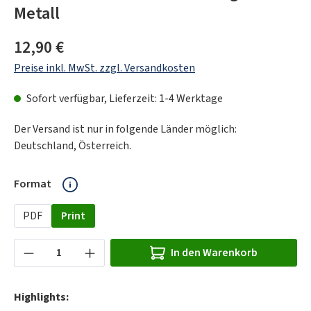
Metall
Regulärer Preis:
12,90 €
Preise inkl. MwSt. zzgl. Versandkosten
Sofort verfügbar, Lieferzeit: 1-4 Werktage
Der Versand ist nur in folgende Länder möglich:
Deutschland, Österreich.
auswählen
Format
PDF
Print
Produkt Anzahl: Gib den gewünschten Wert ein
In den Warenkorb
Highlights: