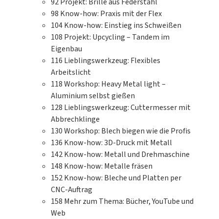
92
Projekt: Brille aus Federstahl
Bereich finden Sie die passenden
98
Know-how: Praxis mit der Flex
Antworten. Hier geht’s zu den FAQs zu den
104
Know-how: Einstieg ins Schweißen
Adventskalendern von FRANZIS.Ersatzteil
108
Projekt: Upcycling – Tandem im
benötigt? Sollte beim Aufbau ein Teil
Eigenbau
kaputt oder verloren gehen, helfen wir
116
Lieblingswerkzeug: Flexibles
Ihnen mit dem benötigten Ersatzteil gerne
Arbeitslicht
weiter. Hier geht's zum Ersatzteil-Bereich
118
Workshop: Heavy Metal light –
zu den Adventskalendern von FRANZIS.
Aluminium selbst gießen
128
Lieblingswerkzeug: Cuttermesser mit
Abbrechklinge
130
Workshop: Blech biegen wie die Profis
136
Know-how: 3D-Druck mit Metall
142
Know-how: Metall und Drehmaschine
148
Know-how: Metalle fräsen
152
Know-how: Bleche und Platten per
CNC-Auftrag
158
Mehr zum Thema: Bücher, YouTube und
Web