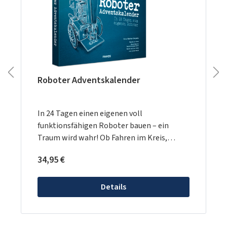
Roboter Adventskalender
In 24 Tagen einen eigenen voll
funktionsfähigen Roboter bauen – ein
Traum wird wahr! Ob Fahren im Kreis,
Steuerung mit der Taschenlampe oder Auf-
Regulärer Preis:
34,95 €
der-Linie-Fahren: für diesen Roboter kein
Problem. Für die Adventszeit die ideale
Aufgabe für kleine (und große) Tüftler.Alles
Details
drin, alles dran – es kann direkt losgehenDie
24 Boxen enthalten alle elektronischen
Bauteile, die man für den Zusammenbau des