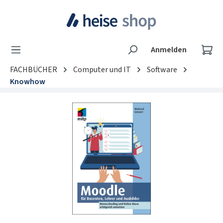
Zum Hauptinhalt springen
Wa
Anmelden
FACHBÜCHER
Computer und IT
Software
Knowhow
Bildergalerie überspringen