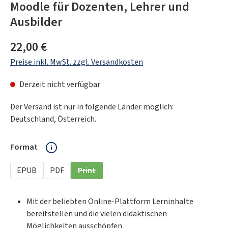
Moodle für Dozenten, Lehrer und
Ausbilder
Regulärer Preis:
22,00 €
Preise inkl. MwSt. zzgl. Versandkosten
Derzeit nicht verfügbar
Der Versand ist nur in folgende Länder möglich:
Deutschland, Österreich.
auswählen
Format
EPUB
PDF
Print
(Diese Option ist zurzeit nicht verfügbar.)
Mit der beliebten Online-Plattform Lerninhalte
bereitstellen und die vielen didaktischen
Möglichkeiten ausschöpfen