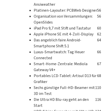
Ansiweather
Platinen-Layouter: PCBWeb Designer
56
Organisation von Versammlungen:
56
OpenSlides
iPad Pro 9,7 mit Stift und Tastatur
60
Apple iPhone SE mit 4-Zoll-Display
62
Das angeblich faire Android-
64
Smartphone Shift 5.1
Luxus-Smartwatch: Tag Heuer
66
Connected
Smart-Home-Zentrale: Mediola
67
Gateway V4+
Portables LCD-Tablet: Artisul D13 für
68
Grafiker
Sechs günstige Full-HD-Beamer mit
110
3D im Test
Die Ultra HD Blu-ray geht an den
116
Start