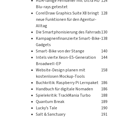
HDR-fähige Fernseher mit Ultra HD
124
Blu-rays getestet
CorelDraw Graphics Suite X8 bringt
128
neue Funktionen für den Agentur-
Alltag
Die Smartphonisierung des Fahrrads
130
Kampagnenfinanzierte Smart-Bike-
138
Gadgets
Smart-Bike von der Stange
140
Intels vierte Xeon-E5-Generation
144
Broadwell-EP
Website-Design planen mit
158
kostenlosen Mockup-Tools
Buchkritik: Raspberry Pi Lernpaket
186
Handbuch für digitale Nomaden
186
Spielekritik: TrackMania Turbo
188
Quantum Break
189
Lucky’s Tale
190
Salt & Sanctuary
191