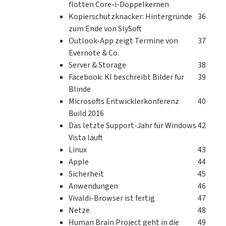
flotten Core-i-Doppelkernen
Kopierschutzknacker: Hintergründe
36
zum Ende von SlySoft
Outlook-App zeigt Termine von
37
Evernote & Co.
Server & Storage
38
Facebook: KI beschreibt Bilder für
39
Blinde
Microsofts Entwicklerkonferenz
40
Build 2016
Das letzte Support-Jahr für Windows
42
Vista läuft
Linux
43
Apple
44
Sicherheit
45
Anwendungen
46
Vivaldi-Browser ist fertig
47
Netze
48
Human Brain Project geht in die
49