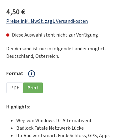
Regulärer Preis:
4,50 €
Preise inkl. MwSt. zzgl. Versandkosten
Diese Auswahl steht nicht zur Verfügung
Der Versand ist nur in folgende Länder möglich:
Deutschland, Österreich.
auswählen
Format
PDF
Print
(Diese Option ist zurzeit nicht verfügbar.)
Highlights:
Weg von Windows 10: Alternativent
Badlock Fatale Netzwerk-Lücke
Ihr Rad wird smart: Funk-Schloss, GPS, Apps