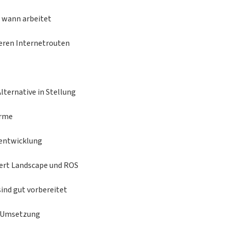
 wann arbeitet
heren Internetrouten
lternative in Stellung
ärme
mentwicklung
iert Landscape und ROS
ind gut vorbereitet
A-Umsetzung