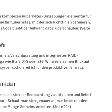
IT-Leiter, Softwareentwickler,
System- und
Netzwerkadministratoren, IT-
d in komplexen Kubernetes-Umgebungen elementar für
Berater, Sicherheitsspezialisten
ine für Kubernetes, mit der sich Richtlinien definieren,
sowie Mitarbeiter aus Wissenschaft
as Code bleibt der Aufwand dabei überschaubar. (Seite
und Forschung. Genießen Sie die
Vorzüge eines Abonnements und
sparen Sie gegenüber dem
efs
Einzelkauf.Hinweis zum
Geschenkabo: Bitte geben Sie bei
men, Verschlüsselung und integrierten RAID-
einem Geschenkabo eine
ga wie Btrfs, XFS oder ZFS. Wir werfen einen Blick auf
abweichende Lieferanschrift für die
isystem schon reif ist für den produktiven Einsatz.
beschenkte Person an - auch bei
Digitalabos!
trickst
ersucht sich der Beobachtung zu entziehen und liefert
ware. Schaut man sich genauer an, wie beide mit dem
 eine Menge Gemeinsamkeiten. (Seite 114)