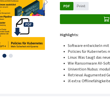
PDF
Print
(Diese Option ist zu
Highlights:
Software entwickeln mit
Policies für Kubernetes 
Linux: Was taugt das neu
Wie Ransomware AV-Soft
Univention Nubus: modula
Retrieval Augumented Ge
iX extra: Offlinefähigke