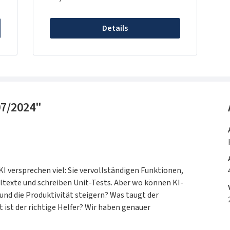
Dschungel zu leiten und ihnen eine
Übersicht über die neuesten
Details
Entwicklungen zu verschaffen. Dabei
steht unabhängiger, gründlich
recherchierter und kritischer Fach-
Journalismus an erster Stelle. Im
Fokus jedes Artikels steht der
Praxisbezug für den Leser. Tests und
07/2024"
Erfahrungsberichte bieten eine
Entscheidungshilfe für den Einsatz
von Produkten und Dienstleistungen
im IT-Business. iX berichtet
zusätzlich über zukunftsweisende
Technologien und
KI versprechen viel: Sie vervollständigen Funktionen,
Forschungsergebnisse. iX richtet sich
ltexte und schreiben Unit-Tests. Aber wo können KI-
an jeden professionellen IT-
nd die Produktivität steigern? Was taugt der
Anwender in Unternehmen und
 ist der richtige Helfer? Wir haben genauer
Institutionen. Zur Leserschaft zählen