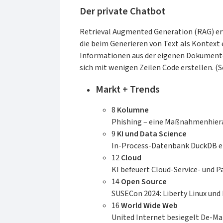
effektiver und mit mehr Freude zu
Der private Chatbot
entwickeln.Besprechung des Buches
von Tam Hanna am 13.09.2023 auf
Retrieval Augmented Generation (RAG) er
iX.de:»Der mitp-Verlag liefert mit
die beim Generieren von Text als Kontext 
"Modernes Software Engineering"
Informationen aus der eigenen Dokumente
ein nach Ansicht des Rezensenten
sich mit wenigen Zeilen Code erstellen. (S
rundum gelungenes Werk, das die
Rolle der Softwarearchitektur in
Markt + Trends
einem modernen Unternehmen als
Ganzes behandelt – auch die
8
Kolumne
Übersetzung aus dem Englischen ist
Phishing – eine Maßnahmenhier
vorbildlich gelungen. Von der Lektüre
9
KI und Data Science
profitieren insbesondere
In-Process-Datenbank DuckDB err
Entwicklerinnen und Entwickler, die
12
Cloud
erst seit wenigen Jahren
KI befeuert Cloud-Service- und
programmieren, aber auch "alte
14
Open Source
Hasen" mit mehr als zehn Jahren
SUSECon 2024: Liberty Linux und
Erfahrung können noch einiges
16
World Wide Web
darüber lernen, wie ihr Code als Teil
United Internet besiegelt De-Ma