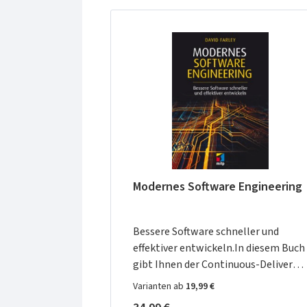
Modernes Software Engineering
Bessere Software schneller und
effektiver entwickeln.In diesem Buch
gibt Ihnen der Continuous-Delivery-
Pionier David Farley Strategien an die
Varianten ab
19,99 €
Hand, mit denen Sie Software-