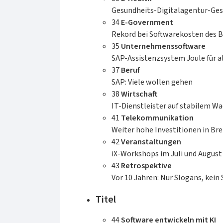
Integration und automatisierte
Gesundheits-Digitalagentur-Ge
Tests angewendet hat und ist
34
E-Government
Betreiber des erfolgreichen Youtube-
Rekord bei Softwarekosten des 
Kanals »Continuous Delivery«.
35
Unternehmenssoftware
SAP-Assistenzsystem Joule für al
37
Beruf
SAP: Viele wollen gehen
38
Wirtschaft
IT-Dienstleister auf stabilem 
41
Telekommunikation
Weiter hohe Investitionen in Bre
42
Veranstaltungen
iX-Workshops im Juli und August
43
Retrospektive
Vor 10 Jahren: Nur Slogans, kein
Titel
44
Software entwickeln mit KI