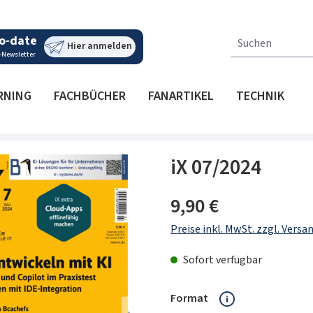
o-date
Hier anmelden
-Newsletter
RNING
FACHBÜCHER
FANARTIKEL
TECHNIK
iX 07/2024
Regulärer Preis:
9,90 €
Preise inkl. MwSt. zzgl. Vers
Sofort verfügbar
auswählen
Format