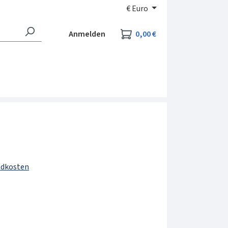
€
Euro
Warenkorb enthält 0
Anmelden
0,00 €
andkosten