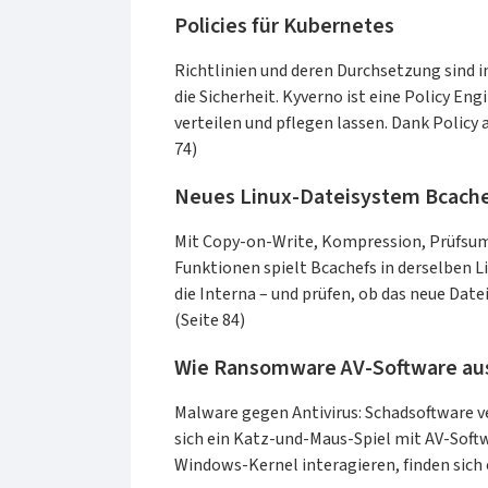
von Ihrer Denkweise bis hin zur
Policies für Kubernetes
Qualität Ihres Codes, und beschreibt
Richtlinien und deren Durchsetzung sin
dabei Ansätze, die nachweislich zum
die Sicherheit. Kyverno ist eine Policy Eng
Erfolg führen.Farleys Konzepte und
verteilen und pflegen lassen. Dank Policy 
Techniken bilden einen
74)
einheitlichen, wissenschaftlichen
und fundierten Ansatz zur Lösung
Neues Linux-Dateisystem Bcach
praktischer Probleme bei der
Softwareentwicklung unter
Mit Copy-on-Write, Kompression, Prüfsum
realistischen wirtschaftlichen
Funktionen spielt Bcachefs in derselben Li
Bedingungen. Dieser
die Interna – und prüfen, ob das neue Date
allgemeingültige und langlebige
(Seite 84)
Ansatz kann Ihnen helfen, selbst
Probleme zu lösen, die Ihnen bisher
Wie Ransomware AV-Software aus
nicht begegnet sind. Er bietet Ihnen
einen tiefen Einblick in Ihre eigene
Malware gegen Antivirus: Schadsoftware v
tägliche Arbeit und unterstützt sie
sich ein Katz-und-Maus-Spiel mit AV-Soft
dabei, bessere Software schneller,
Windows-Kernel interagieren, finden sich