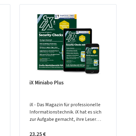
iX Miniabo Plus
iX - Das Magazin für professionelle
Informationstechnik. iX hat es sich
zur Aufgabe gemacht, ihre Leser
durch den zunehmend verwirrenden
Regulärer Preis:
und sich ständig verändernden IT-
23,25 €