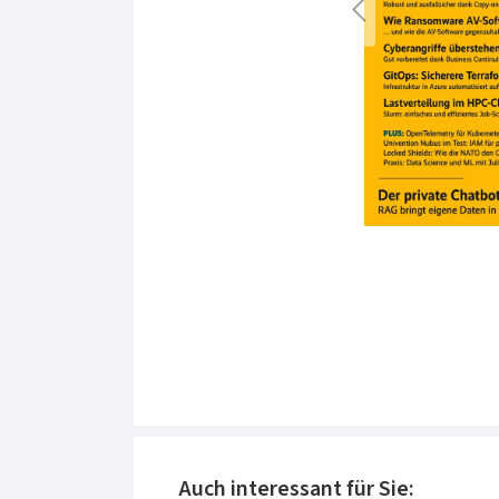
Produktgalerie überspringen
Auch interessant für Sie: