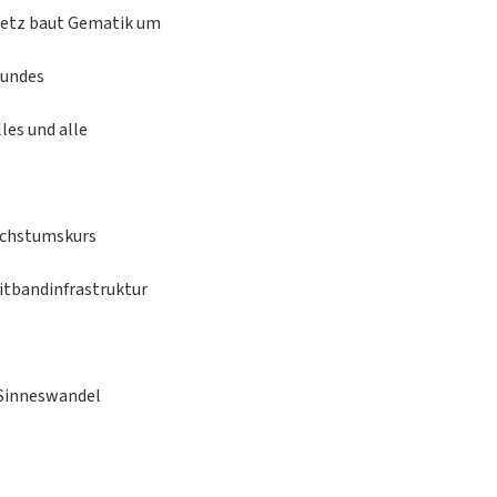
setz baut Gematik um
Bundes
les und alle
Wachstumskurs
itbandinfrastruktur
 Sinneswandel