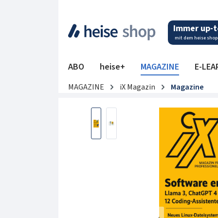
 Hauptinhalt springen
Zur Suche springen
Zur Hauptnavigation springen
Immer up-t
mit dem heise shop
ABO
heise+
MAGAZINE
E-LEA
MAGAZINE
iX Magazin
Magazine
Bildergalerie überspringen