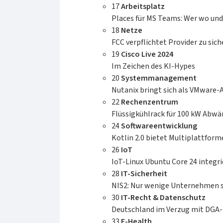
eines Werte-schöpfenden Ganzen
17
Arbeitsplatz
anzusehen ist. Der Rezensent
Places für MS Teams: Wer wo und
empfiehlt das Buch daher nicht nur
18
Netze
Programmiererinnen und
FCC verpflichtet Provider zu sic
Programmierern in seinem eigenen
19
Cisco Live 2024
Unternehmen.«Über den Autor:David
Im Zeichen des KI-Hypes
Farley ist Gründer und Consultant
20
Systemmanagement
von Continuous Delivery Ltd und
Nutanix bringt sich als VMware-A
verfügt über jahrelange Erfahrung
22
Rechenzentrum
als Programmierer, Software
Flüssigkühlrack für 100 kW Abw
Engineer und Systemarchitekt. Seine
24
Softwareentwicklung
bahnbrechenden Ansätze haben die
Kotlin 2.0 bietet Multiplattfor
Arbeit von Entwicklern und Teams
26
IoT
revolutioniert. Als Head of Software
IoT-Linux Ubuntu Core 24 integr
Development für London Multi Asset
28
IT-Sicherheit
Exchange (LMAX) hat er eines der
NIS2: Nur wenige Unternehmen s
schnellsten Finanzsysteme der Welt
30
IT-Recht & Datenschutz
aufgebaut. Er war einer der ersten,
Deutschland im Verzug mit DG
der agile Methoden wie Continuous
33
E-Health