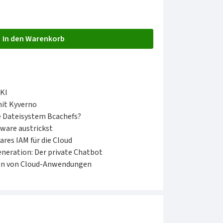
rzeit nicht verfügbar.)
In den Warenkorb
 KI
mit Kyverno
e Dateisystem Bcachefs?
ware austrickst
res IAM für die Cloud
neration: Der private Chatbot
iten von Cloud-Anwendungen