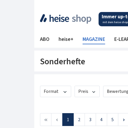
 Hauptinhalt springen
Zur Suche springen
Zur Hauptnavigation springen
Immer up-t
mit dem heise shop
ABO
heise+
MAGAZINE
E-LEA
Sonderhefte
Format
Preis
Bewertung
Seite
Seite
Seite
Seite
Seite
1
2
3
4
5