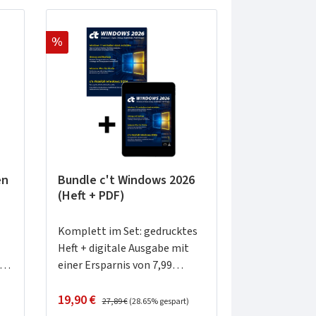
Rabatt
%
en
Bundle c't Windows 2026
(Heft + PDF)
Komplett im Set: gedrucktes
Heft + digitale Ausgabe mit
s
einer Ersparnis von 7,99
Euro.Windows 11: Tipps (nicht
Verkaufspreis:
Regulärer Preis:
nur) für Umsteiger6 Sinnvolle
19,90 €
27,89 €
(28.65% gespart)
Handgriffe für Windows 1110