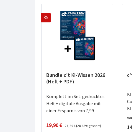
Rabatt
%
Bundle c't KI-Wissen 2026
c'
(Heft + PDF)
KI
Komplett im Set: gedrucktes
Co
Heft + digitale Ausgabe mit
KI
einer Ersparnis von 7,99
Euro.Arbeitswelt &
Va
Verkaufspreis:
Regulärer Preis:
Wirtschaft6 Mythos widerlegt:
19,90 €
Re
27,89 €
(28.65% gespart)
14
KI ist kein Job-Killer14 KI im