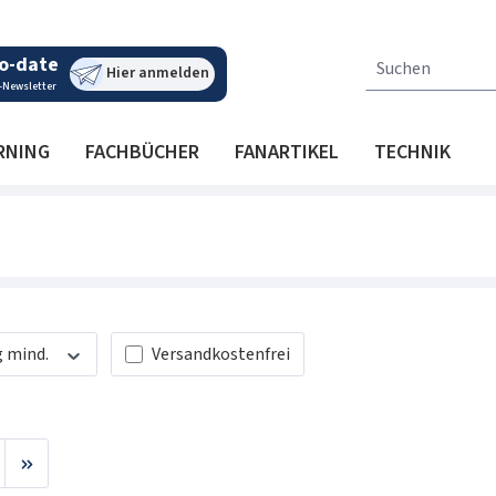
o-date
Hier anmelden
-Newsletter
RNING
FACHBÜCHER
FANARTIKEL
TECHNIK
Filter hinzufügen: Versandkostenfrei
 mind.
Versandkostenfrei