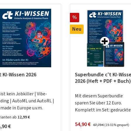
Rabatt
%
Neu
t KI-Wissen 2026
Superbundle c't KI-Wiss
2026 (Heft + PDF + Buch)
 ist kein Jobkiller | Vibe-
Mit diesem Superbundle
ding | AutoML und AutoRL |
sparen Sie über 12 Euro.
 made in Europe u.v.m.
Komplett im Set: gedruckte
Heft + digitale Ausgabe.
rianten ab
12,99 €
Verkaufspreis:
Regulärer Preis:
Enthalten im Angebot ist das
54,90 €
gulärer Preis:
67,79 €
(19.01% gespart)
,90 €
Buch "Coding mit KI" vom